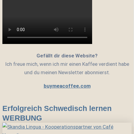
Gefällt dir diese Website?
Ich freue mich, wenn ich mir einen Kaffee verdient habe
und du meinen Newsletter abonnierst.
buymeacoffee.com
Erfolgreich Schwedisch lernen
WERBUNG