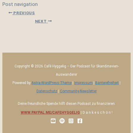
Post navigation
PREVIOUS
NEXT
Copyright © 2026 Café Hyggelig – Der Podcast für Skandinavien-
Auswanderer
Powered by
Astra-WordPress-Theme
|
Impressum
|
Barrierefreiheit
|
Datenschutz
|
Community-Newsletter
Deine freundliche Spende hilft diesen Podcast zu finanzieren:
WWW.PAYPAL.ME/CAFEHYGGELIG
| D a n k e s c h ö n !