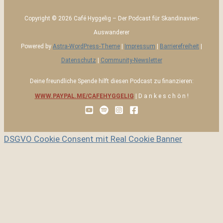
Copyright © 2026 Café Hyggelig – Der Podcast für Skandinavien-
Auswanderer
Powered by
Astra-WordPress-Theme
|
Impressum
|
Barrierefreiheit
|
Datenschutz
|
Community-Newsletter
Deine freundliche Spende hilft diesen Podcast zu finanzieren:
WWW.PAYPAL.ME/CAFEHYGGELIG
| D a n k e s c h ö n !
DSGVO Cookie Consent mit Real Cookie Banner